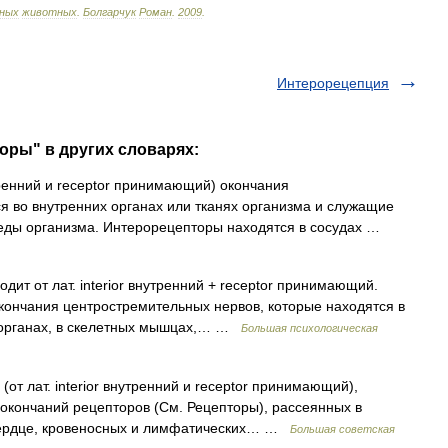
нных
животных
.
Болгарчук
Роман
.
2009
.
Интерорецепция
оры" в других словарях:
утренний и receptor принимающий) окончания
 во внутренних органах или тканях организма и служащие
реды организма. Интерорецепторы находятся в сосудах …
ит от лат. interior внутренний + receptor принимающий.
кончания центростремительных нервов, которые находятся в
х органах, в скелетных мышцах,… …
Большая психологическая
лат. interior внутренний и receptor принимающий),
окончаний рецепторов (См. Рецепторы), рассеянных в
(сердце, кровеносных и лимфатических… …
Большая советская