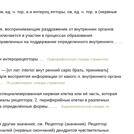
 ед. ч. тор, а и интероц епторы, ов, ед. ч. тор, а (нервные
ь
я, воспринимающие раздражение от внутренних органов
аключается в участии в процессах образования
аправленных на поддержание определенного внутреннего… …
 и интерорецепторы …
Орфографический словарь-справочник
— [от лат. interior внут ренний capio брать, принимать]
ля восприятия информации от какого л. внутреннего органа
) …
Психомоторика: cловарь-справочник
1. специализированная нервная клетка или её часть, которая
иалы рецептора; 2. периферийные клетки в различных
т на определённые формы… …
Энциклопедический словарь по
 другие значения, см. Рецептор (значения). Рецептор
налей (нервных окончаний) дендритов чувствительных