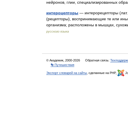
нейронов, глии, специализированных об
интероцепторы
— интерорецепторы (лат. 
(рецепторы), воспринимающие те или иные 
организма; расположены в мышцах, сухож
русского языка
© Академик, 2000-2026
Обратная связь:
Техподдерж
👣 Путешествия
Экспорт словарей на сайты
, сделанные на PHP,
Jo