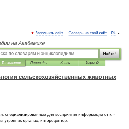
Запомнить сайт
Словарь на свой сайт
RU
едии на Академике
Найти!
Толкования
Переводы
Книги
Игры ⚽
ологии сельскохозяйственных животных
ия
,
специализированные
для
восприятия
информации
от
к
. -
внутренних
органах
;
интероцептор
.