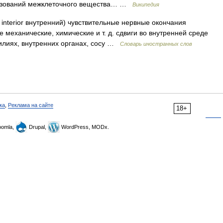
разований межклеточного вещества… …
Википедия
interior внутренний) чувствительные нервные окончания
механические, химические и т. д. сдвиги во внутренней среде
илиях, внутренних органах, сосу …
Словарь иностранных слов
ка
,
Реклама на сайте
18+
omla,
Drupal,
WordPress, MODx.