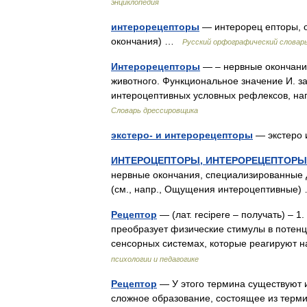
энциклопедия
интерорецепторы
— интерорец епторы, ов,
окончания) …
Русский орфографический словар
Интерорецепторы
— – нервные окончани
животного. Функциональное значение И. з
интероцептивных условных рефлексов, н
Словарь дрессировщика
экстеро- и интерорецепторы
— экстеро
ИНТЕРОЦЕПТОРЫ, ИНТЕРОРЕЦЕПТОРЫ
нервные окончания, специализированные д
(см., напр., Ощущения интероцептивные
Рецептор
— (лат. recipere – получать) – 
преобразует физические стимулы в потенц
сенсорных системах, которые реагирую
психологии и педагогике
Рецептор
— У этого термина существуют и
сложное образование, состоящее из терми