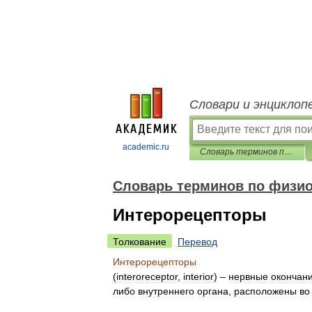
Словари и энциклоп
academic.ru
Словарь терминов по физиологии сельскохозяйственных животных
Словарь терминов по физи
Интерорецепторы
Толкование
Перевод
Интерорецепторы
(
interoreceptor
,
interior
) –
нервные
окончан
либо
внутреннего
органа
,
расположены
во