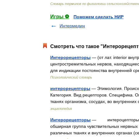
Словарь
терминов
по
физиологии
сельскохозяйстве
Игры ⚽
Поможем сделать НИР
Интермедин
Смотреть что такое "Интерорецепт
Интерорецепторы
— (от лат. interior вн
центростремительных нервов, находящиеся
для индикации постоянства внутренней с
Психологический словарь
интерорецепторы
— Этимология. Происход
Категория. Вид рецепторов. Специфика. О
тканях организма, сосудах, во внутренни
энциклопедия
Интерорецепторы
— интероцепторы (от 
обширная группа чувствительных нервных 
различных тканях и внутренних органах 